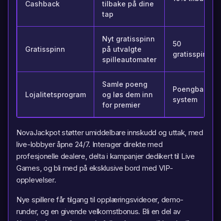
Cashback
tilbake på dine
tap
Nyt gratisspinn
50
Gratisspinn
på utvalgte
gratisspinn
spilleautomater
Samle poeng
Poengbasert
Lojalitetsprogram
og løs dem inn
system
for premier
NovaJackpot støtter umiddelbare innskudd og uttak, med
live-lobbyer åpne 24/7. Interager direkte med
profesjonelle dealere, delta i kampanjer dedikert til Live
Games, og bli med på eksklusive bord med VIP-
opplevelser.
Nye spillere får tilgang til opplæringsvideoer, demo-
runder, og en givende velkomstbonus. Bli en del av