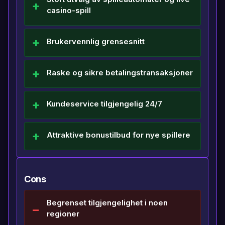
casino-spill
Brukervennlig grensesnitt
Raske og sikre betalingstransaksjoner
Kundeservice tilgjengelig 24/7
Attraktive bonustilbud for nye spillere
Cons
Begrenset tilgjengelighet i noen
regioner