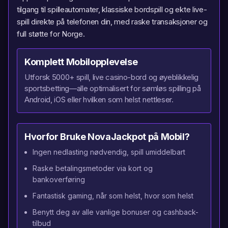
tilgang til spilleautomater, klassiske bordspill og ekte live-
spill direkte på telefonen din, med raske transaksjoner og
full støtte for Norge.
Komplett Mobilopplevelse
Utforsk 5000+ spill, live casino-bord og øyeblikkelig
sportsbetting—alle optimalisert for sømløs spilling på
Android, iOS eller hvilken som helst nettleser.
Hvorfor Bruke NovaJackpot på Mobil?
Ingen nedlasting nødvendig, spill umiddelbart
Raske betalingsmetoder via kort og
bankoverføring
Fantastisk gaming, når som helst, hvor som helst
Benytt deg av alle vanlige bonuser og cashback-
tilbud