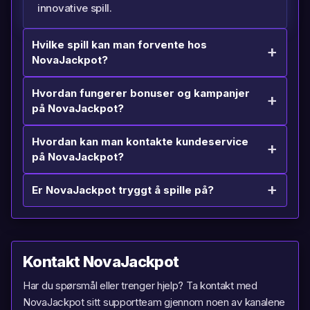
innovative spill.
Hvilke spill kan man forvente hos
NovaJackpot?
Hvordan fungerer bonuser og kampanjer
på NovaJackpot?
Hvordan kan man kontakte kundeservice
på NovaJackpot?
Er NovaJackpot tryggt å spille på?
Kontakt NovaJackpot
Har du spørsmål eller trenger hjelp? Ta kontakt med
NovaJackpot sitt supportteam gjennom noen av kanalene