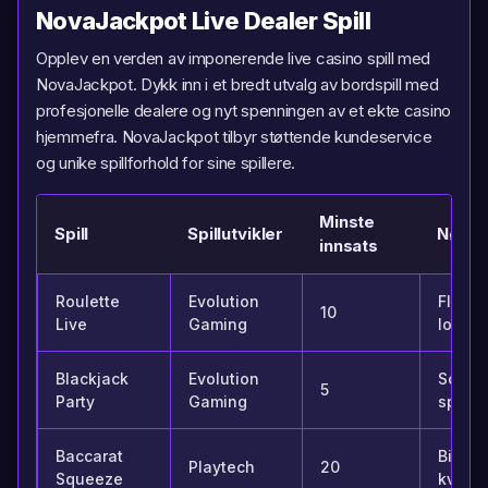
NovaJackpot Live Dealer Spill
Opplev en verden av imponerende live casino spill med
NovaJackpot. Dykk inn i et bredt utvalg av bordspill med
profesjonelle dealere og nyt spenningen av et ekte casino
hjemmefra. NovaJackpot tilbyr støttende kundeservice
og unike spillforhold for sine spillere.
Minste
Spill
Spillutvikler
Nøkke
innsats
Roulette
Evolution
Flersp
10
Live
Gaming
lobbie
Blackjack
Evolution
Sosial
5
Party
Gaming
spillo
Baccarat
Bilder
Playtech
20
Squeeze
kvalite